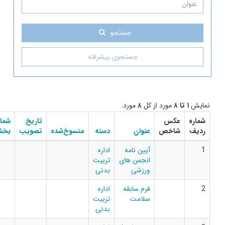
جستجو
جستجوی پیشرفته
مورد از کل
۸
مورد.
عکس
تاریخ
شماره
دانلود
شاخص
عنوان
دسته
منسوخ‌شده
تصویب
بخشنامه
فایل
آیین نامه
اداره
انجمن های
تربیت
ورزشی
بدنی
فرم سابقه
اداره
سلامت
تربیت
بدنی