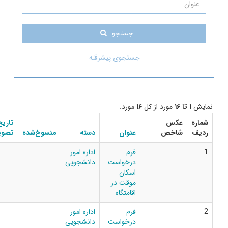
جستجو
جستجوی پیشرفته
 کل
۱۶
مورد.
تاریخ
شماره
دانلود
عنوان
دسته
منسوخ‌شده
تصویب
بخشنامه
فایل
فرم
اداره امور
درخواست
دانشجویی
اسکان
موقت در
اقامتگاه
فرم
اداره امور
درخواست
دانشجویی